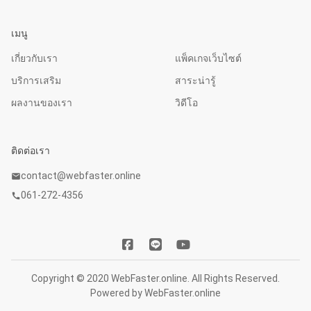
เมนู
เกี่ยวกับเรา
แพ็คเกจเว็บไซต์
บริการเสริม
สาระน่ารู้
ผลงานของเรา
วิดีโอ
ติดต่อเรา
contact@webfaster.online
mail
061-272-4356
call
Copyright © 2020 WebFaster.online. All Rights Reserved.
Powered by
WebFaster.online