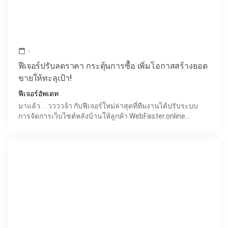
-
calendar_today
ฟีเจอร์ปรับลดราคา กระตุ้นการซื้อ เพิ่มโอกาสสร้างยอด
ขายให้ทะลุเป้า!
ฟีเจอร์อัพเดท
มาแล้ว .​ . ววววจ้า กับฟีเจอร์ใหม่ล่าสุดที่ทีมงานได้ปรับระบบ
การจัดการเว็บไซต์หลังบ้านให้ลูกค้า WebFaster.online
สามารถเข้าแก้ไข ราคาขาย ได้ตามต้องการ มีทั้งแบบก