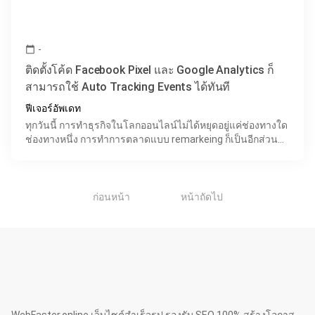
-
calendar_today
ติดตั้งโค้ด Facebook Pixel และ Google Analytics ก็
สามารถใช้ Auto Tracking Events ได้ทันที
ฟีเจอร์อัพเดท
ทุกวันนี้ การทำธุรกิจในโลกออนไลน์ไม่ได้หยุดอยู่แค่ช่องทางใด
ช่องทางหนึ่ง การทำการตลาดแบบ remarkeing ก็เป็นอีกส่วน
สำคัญของการทำธุรกิจในโลกออนไลน์เช่นเดียวกัน และห
1
ก่อนหน้า
หน้าถัดไป
WebFaster.online เว็บไซต์สำเร็จรูป รองรับ SEO 100% สร้างโอกาส