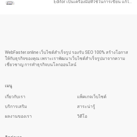
Editor เป็นเครื่องมือที่ใช้ในการเขียน แก้ไข
จัดวางเนื้อหา รวมไปถึงการใส่ภาพหรือ
วีดีโอประกอบเนื้อหา ที่คุณต้องการ ใน
Tips &am
WebFaster.online เว็บไซต์สำเร็จรูป รองรับ SEO 100% สร้างโอกาส
ให้กับธุรกิจของคุณ เพราะเราพัฒนาเว็บไซต์สำเร็จรูปมาจากความ
เชี่ยวชาญ การทำธุรกิจบนโลกออนไลน์
เมนู
เกี่ยวกับเรา
แพ็คเกจเว็บไซต์
บริการเสริม
สาระน่ารู้
ผลงานของเรา
วิดีโอ