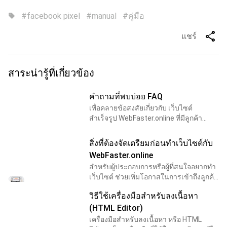
#facebook pixel
#manual
#คู่มือ
sell
share
แชร์
สาระน่ารู้ที่เกี่ยวข้อง
คำถามที่พบบ่อย FAQ
เพื่อคลายข้อสงสัยเกี่ยวกับ เว็บไซต์
สำเร็จรูป WebFaster.online ที่มีลูกค้า
สอบถามมาเป็นจำนวนมาก เราจึงตั้งใจ
รวบรวม คำถามและคำตอบ ที่หวังว่าจะเป็น
สิ่งที่ต้องจัดเตรียมก่อนทำเว็บไซต์กับ
ประโยชน์ต่อผู้ที่
WebFaster.online
สำหรับผู้ประกอบการหรือผู้ที่สนใจอยากทำ
เว็บไซต์ ช่วยเพิ่มโอกาสในการเข้าถึงลูกค้า
ให้กับธุรกิจของคุณได้จากทั่วโลก แถมคุณ
วิธีใช้เครื่องมือสำหรับลงเนื้อหา
สามารถอัปเดตข้อมูลได้เองตลอด 24
ชั่วโมง ได้
(HTML Editor)
เครื่องมือสำหรับลงเนื้อหา หรือ HTML