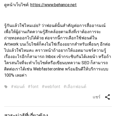
ดูหน้าเว็บไซต์:
https://www.behance.net
รู้กันแล้วใช่ไหมเอ่ย? ว่า
ฟอนต์
นั้นสำคัญต่อการ
สื่ออารมณ์
เพื่อให้ผู้อ่านเกิด
ความรู้สึก
คล้อยตามสิ่งที่เราต้องการจะ
ถ่ายทอดออกไปได้ด้วย ต่อจากนี้
การเลือกใช้ฟอนต์
ใน
Artwork บนเว็บไซต์
ก็คงไม่ใช่เรื่องอยากสำหรับเพื่อนๆ อีกต่อ
ไปแล้วใช่ไหมคะ คราวหน้าถ้าอยากให้แอดมาแชร์ความรู้
เรื่องอะไรอีกก็สามารถ Inbox เข้ากระซิบกันได้เลยน้า หรือถ้า
ใครสนใจที่จะทำเว็บไซต์หรือเขียนบทความ SEO ก็สามารถ
ติดต่อเราได้เช่น Webfaster.online พร้อมยินดีให้บริการแบบ
100% เลยค่า
#ฟอนต์
#font
#webfont
#เลือกฟอนต์
sell
share
แชร์
สาระน่ารู้ที่เกี่ยวข้อง