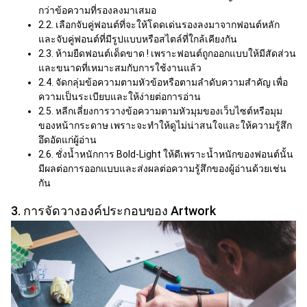
กว่าข้อความที่รองลงมาเสมอ
2.2. เลือกจับคู่ฟอนต์ที่จะให้โดดเด่นรองลงมาจากฟอนต์หลัก
และจับคู่ฟอนต์ที่มีรูปแบบหรือสไตล์ที่ใกล้เคียงกัน
2.3. ห้ามยืดฟอนต์เด็ดขาด ! เพราะฟอนต์ถูกออกแบบให้มีสัดส่วน
และขนาดที่เหมาะสมกับการใช้งานแล้ว
2.4. จัดกลุ่มข้อความตามหัวข้อหรือตามลำดับความสำคัญ เพื่อ
ความเป็นระเบียบและให้ง่ายต่อการอ่าน
2.5. หลีกเลี่ยงการวางข้อความตามหัวมุมของเว็บไซต์หรือมุม
ของหน้ากระดาษ เพราะจะทำให้ดูไม่น่าสนใจและ
ให้ความรู้สึก
อึดอัดแก่ผู้อ่าน
2.6. ชั่งน้ำหนักการ Bold-Light ให้ดีเพราะน้ำหนักของฟอนต์นั้น
มีผลต่อการออกแบบและส่งผลต่อ
ความรู้สึก
ของผู้อ่านด้วยเช่น
กัน
3. การจัดวางองค์ประกอบของ Artwork