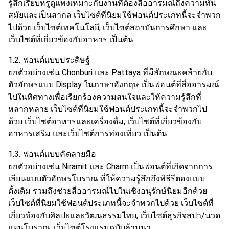
รู้สึก
เรียบหรูดูแพงเหมาะกับงานที่ต้อง
สื่ออารมณ์
ถึงความทัน
สมัยและเป็นสากล เว็บไซต์ที่นิยมใช้ฟอนต์ประเภทนี้จะจำพวก
ไปด้วย เว็บไซต์เทคโนโลยี, เว็บไซต์สถาบันการศึกษา และ
เว็บไซต์ที่เกี่ยวข้องกับอาหาร เป็นต้น
1.2. ฟอนต์แบบประดิษฐ์
ยกตัวอย่างเช่น Chonburi และ Pattaya ที่มีลักษณะคล้ายกับ
ตัวอักษรแบบ Display ในภาษาอังกฤษ เป็น
ฟอนต์
ที่
สื่ออารมณ์
ไปในทิศทางเพื่อเรียกร้องความสนใจและ
ให้ความรู้สึก
ที่
หลากหลาย เว็บไซต์ที่นิยมใช้ฟอนต์ประเภทนี้จะจำพวกไป
ด้วย เว็บไซต์อาหารและเครื่องดื่ม, เว็บไซต์ที่เกี่ยวข้องกับ
อาหารเสริม และเว็บไซต์การท่องเที่ยว เป็นต้น
1.3. ฟอนต์แบบคัดลายมือ
ยกตัวอย่างเช่น Niramit และ Charm เป็นฟอนต์ที่เกิดจากการ
เลียนแบบตัวอักษรโบราณ ที่ใ
ห้ความรู้สึก
ถึงพิธีรีตองแบบ
ดั้งเดิม รวมถึงช่วย
สื่ออารมณ์
ไปในเชิงอนุรักษ์นิยมอีกด้วย
เว็บไซต์ที่นิยมใช้ฟอนต์ประเภทนี้จะจำพวกไปด้วย เว็บไซต์ที่
เกี่ยวข้องกับศิลปะและวัฒนธรรมไทย, เว็บไซต์ธุรกิจสปา/นวด
แผนโบราณ, เว็บไซต์โรงแรมฉบับล้านนา