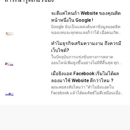
จะดีแค่ไหนถ้า Website ของคุณติด
หน้าหนึ่งใน Google !
Google นับเป็นแหล่งค้นหาข้อมูลยอดฮิต
ของแทบจะทุกคนเลยก็ว่าได้ เมื่อคนเกิด
ความสงสัยหรือต้องการทราบในเรื่องใดก็
ทำไมธุรกิจเสริมความงาม ถึงควรมี
มักจะเข้า Google เพื่อสืบค้นข้อมูลที่อยากรู้
และจากบ
เว็บไซต์?
ในปัจจุบันการแข่งขันทางการตลาด
ออนไลน์เพิ่มสูงขึ้นอย่างไม่มีที่สิ้นสุด ทุก
ธุรกิจล้วนแข่งขันเพื่อช่วงชิงพื้นที่บนโลก
เมื่อยิงแอด Facebook เริ่มไม่ได้ผล
ออนไลน์เพื่อทำการตลาด ซึ่งหนึ่งกลุ่มธุรกิจ
ที่เ
ลองมาใช้ Website ดีกว่าไหม ?
คุณเคยสงสัยไหมว่า “ทำไมยิงแอดใน
Facebook แล้วได้ผลลัพธ์ไม่ดีเหมือนเมื่อ
ก่อน?” จากที่เคยได้การตอบรับดีก็กลับ
เงียบเหงา ส่งผลกระทบต่อธุรกิจออนไลน์
อย่างหนัก เพราะทุ