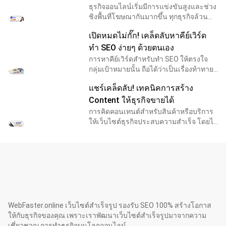
ธุรกิจออนไลน์เริ่มมีการแข่งขันสูงและช่วง
ชิงพื้นที่โฆษณากันมากขึ้น ทุกธุรกิจล้วน
ต้องการให้สินค้าและบริการของตนเองเป็น
เปิดหมดไม่กั๊ก! เคล็ดลับหาคีย์เวิร์ด
ที่รู้จักในวงกว้าง เพื่อเพิ่มโอกาสทางธุรกิจ
ทำ SEO ง่ายๆ ด้วยตนเอง
การหาคีย์เวิร์ดสำหรับทำ SEO ให้ตรงใจ
กลุ่มเป้าหมายนั้น ถือได้ว่าเป็นเรื่องท้าทาย
อย่างมากในปัจจุบัน เพราะกลุ่มลูกค้าเป้า
แชร์เคล็ดลับ! เทคนิคการสร้าง
หมายแต่ละคนก็มักจะมีคีย์เวิร์ดหรือคำใน
ใจสำ
Content ให้ธุรกิจขายได้
การคิดคอนเทนต์สำหรับสินค้าหรือบริการ
ให้เว็บไซต์ธุรกิจประสบความสำเร็จ โดยไม่
เสียเงินกับการโฆษณา สามารถทำได้ง่าย ๆ
โดยใช้เครื่องมือ SEO หรือ Search Engine
Optimiz
WebFaster.online เว็บไซต์สำเร็จรูป รองรับ SEO 100% สร้างโอกาส
ให้กับธุรกิจของคุณ เพราะเราพัฒนาเว็บไซต์สำเร็จรูปมาจากความ
เชี่ยวชาญ การทำธุรกิจบนโลกออนไลน์